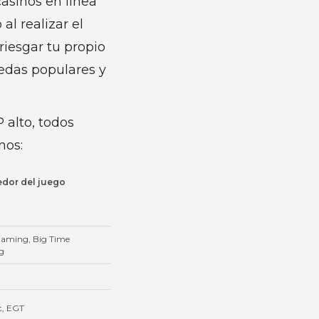
sinos en línea
 al realizar el
riesgar tu propio
nedas populares y
 alto, todos
nos:
dor del juego
Gaming, Big Time
g
t, EGT