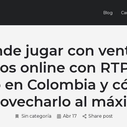
Blog
Car
de jugar con vent
nos online con RT
o en Colombia y 
ovecharlo al má
Sin categoría
Abr 17
Share post