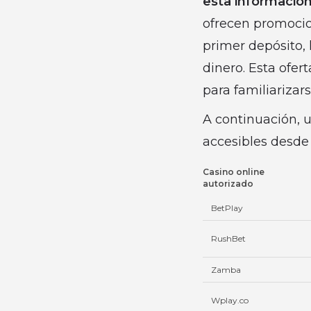
esta información
ofrecen promoci
primer depósito, 
dinero. Esta ofer
para familiarizar
A continuación, 
accesibles desde
Casino online
autorizado
BetPlay
RushBet
Zamba
Wplay.co