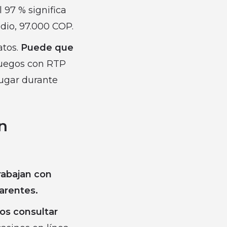
 97 % significa
dio, 97.000 COP.
atos.
Puede que
 juegos con RTP
jugar durante
n
rabajan con
arentes.
nos consultar