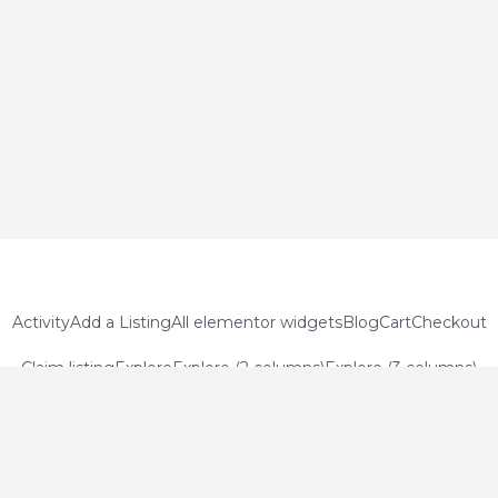
Activity
Add a Listing
All elementor widgets
Blog
Cart
Checkout
Claim listing
Explore
Explore (2 columns)
Explore (3 columns)
Explore Alternate
Explore No map
Home
Members
My account
Política de privacidad