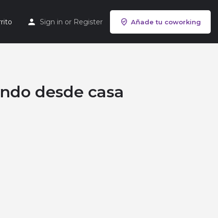
rito
Sign in
or
Register
Añade tu coworking
ando desde casa