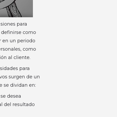
isiones para
n definirse como
r en un periodo
ersonales, como
n al cliente.
esidades para
tivos surgen de un
e se dividan en:
se desea
al del resultado