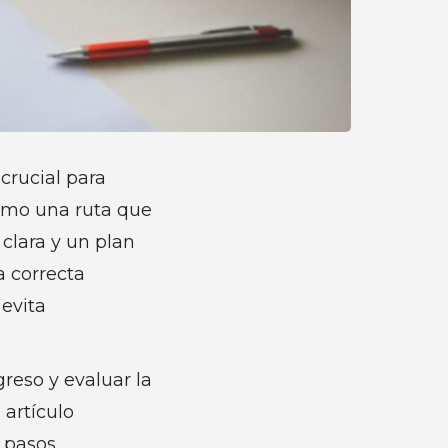
crucial para
como una ruta que
clara y un plan
a correcta
 evita
reso y evaluar la
 artículo
s pasos