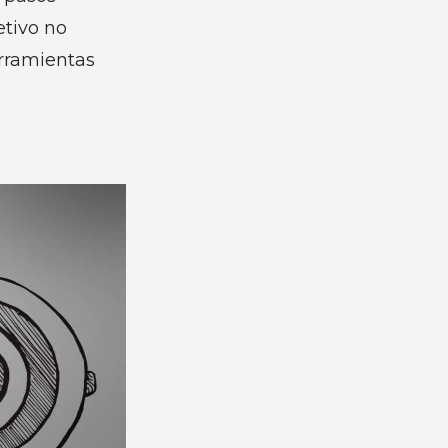
etivo no
erramientas