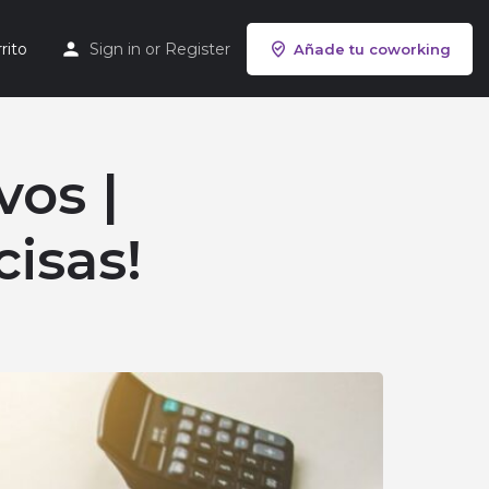
rito
Sign in
or
Register
Añade tu coworking
vos |
cisas!