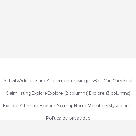
Activity
Add a Listing
All elementor widgets
Blog
Cart
Checkout
Claim listing
Explore
Explore (2 columns)
Explore (3 columns)
Explore Alternate
Explore No map
Home
Members
My account
Política de privacidad
© Coworkingfy 2020