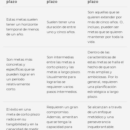
plazo
plazo
plazo
Son aquellas que se
quieren extender por
Estas metas suelen
Suelen tener una
más de cinco años. O,
tener un horizonte
duración de entre
incluso, pueden ser
temporal de menos
uno y cinco años.
metas que se quieren
de un año.
mantener por toda la
vida.
Dentro de las
Son intermedias
características de
Son metas más
entre las metas a
estas metas se halla el
concretas y
corto plazo y las
hecho de que son
específicas que se
metas a largo plazo.
más amplias y
pueden lograr en
Usualmente para
ambiciosas. Por lo
un período
lograrlas se
general, requieren
relativamente
requieren varios
una planificación
corto.
pasos intermedios.
estratégica a largo
plazo.
Requieren un gran
Se alcanzan a través
El éxito en una
compromiso.
de un enfoque
meta de corto plazo
Además, ameritan
metódico y una
radica en su
que se tenga la
perseverancia
tangibilidad y en la
capacidad para
inquebrantable.
capacidad de medir