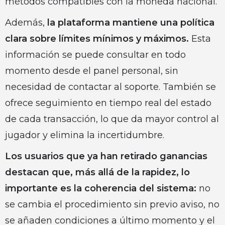
métodos compatibles con la moneda nacional.
Además,
la plataforma mantiene una política
clara sobre límites mínimos y máximos.
Esta
información se puede consultar en todo
momento desde el panel personal, sin
necesidad de contactar al soporte. También se
ofrece seguimiento en tiempo real del estado
de cada transacción, lo que da mayor control al
jugador y elimina la incertidumbre.
Los usuarios que ya han retirado ganancias
destacan que, más allá de la rapidez, lo
importante es la coherencia del sistema:
no
se cambia el procedimiento sin previo aviso, no
se añaden condiciones a último momento y el