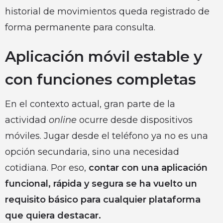
historial de movimientos queda registrado de
forma permanente para consulta.
Aplicación móvil estable y
con funciones completas
En el contexto actual, gran parte de la
actividad
online
ocurre desde dispositivos
móviles. Jugar desde el teléfono ya no es una
opción secundaria, sino una necesidad
cotidiana. Por eso,
contar con una aplicación
funcional, rápida y segura se ha vuelto un
requisito básico para cualquier plataforma
que quiera destacar.