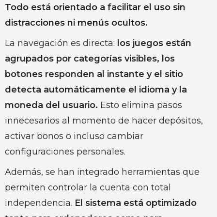
Todo está orientado a facilitar el uso sin
distracciones ni menús ocultos.
La navegación es directa:
los juegos están
agrupados por categorías visibles, los
botones responden al instante y el sitio
detecta automáticamente el idioma y la
moneda del usuario.
Esto elimina pasos
innecesarios al momento de hacer depósitos,
activar bonos o incluso cambiar
configuraciones personales.
Además, se han integrado herramientas que
permiten controlar la cuenta con total
independencia.
El sistema está optimizado