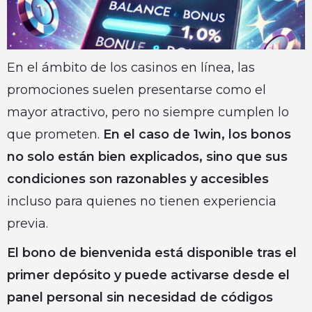
En el ámbito de los casinos en línea, las
promociones suelen presentarse como el
mayor atractivo, pero no siempre cumplen lo
que prometen.
En el caso de 1win, los bonos
no solo están bien explicados, sino que sus
condiciones son razonables y accesibles
incluso para quienes no tienen experiencia
previa.
El bono de bienvenida está disponible tras el
primer depósito y puede activarse desde el
panel personal sin necesidad de códigos