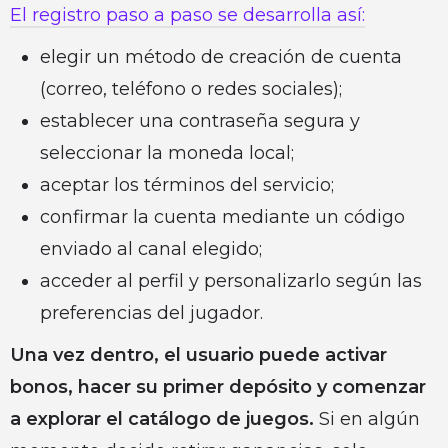
El registro paso a paso se desarrolla así:
elegir un método de creación de cuenta
(correo, teléfono o redes sociales);
establecer una contraseña segura y
seleccionar la moneda local;
aceptar los términos del servicio;
confirmar la cuenta mediante un código
enviado al canal elegido;
acceder al perfil y personalizarlo según las
preferencias del jugador.
Una vez dentro, el usuario puede activar
bonos, hacer su primer depósito y comenzar
a explorar el catálogo de juegos.
Si en algún