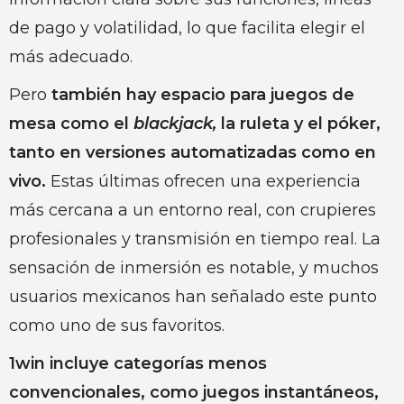
de pago y volatilidad, lo que facilita elegir el
más adecuado.
Pero
también hay espacio para juegos de
mesa como el
blackjack,
la ruleta y el póker,
tanto en versiones automatizadas como en
vivo.
Estas últimas ofrecen una experiencia
más cercana a un entorno real, con crupieres
profesionales y transmisión en tiempo real. La
sensación de inmersión es notable, y muchos
usuarios mexicanos han señalado este punto
como uno de sus favoritos.
1win incluye categorías menos
convencionales, como juegos instantáneos,