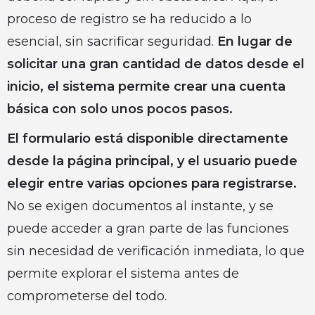
proceso de registro se ha reducido a lo
esencial, sin sacrificar seguridad.
En lugar de
solicitar una gran cantidad de datos desde el
inicio, el sistema permite crear una cuenta
básica con solo unos pocos pasos.
El formulario está disponible directamente
desde la página principal, y el usuario puede
elegir entre varias opciones para registrarse.
No se exigen documentos al instante, y se
puede acceder a gran parte de las funciones
sin necesidad de verificación inmediata, lo que
permite explorar el sistema antes de
comprometerse del todo.