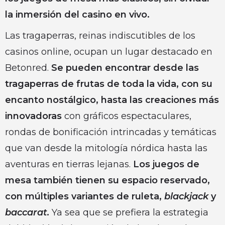
la inmersión del casino en vivo.
Las tragaperras, reinas indiscutibles de los
casinos online, ocupan un lugar destacado en
Betonred.
Se pueden encontrar desde las
tragaperras de frutas de toda la vida, con su
encanto nostálgico, hasta las creaciones más
innovadoras
con gráficos espectaculares,
rondas de bonificación intrincadas y temáticas
que van desde la mitología nórdica hasta las
aventuras en tierras lejanas.
Los juegos de
mesa también tienen su espacio reservado,
con múltiples variantes de ruleta,
blackjack
y
baccarat.
Ya sea que se prefiera la estrategia