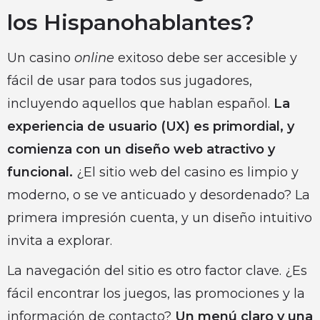
los Hispanohablantes?
Un casino
online
exitoso debe ser accesible y
fácil de usar para todos sus jugadores,
incluyendo aquellos que hablan español.
La
experiencia de usuario (UX) es primordial, y
comienza con un diseño web atractivo y
funcional.
¿El sitio web del casino es limpio y
moderno, o se ve anticuado y desordenado? La
primera impresión cuenta, y un diseño intuitivo
invita a explorar.
La navegación del sitio es otro factor clave. ¿Es
fácil encontrar los juegos, las promociones y la
información de contacto?
Un menú claro y una