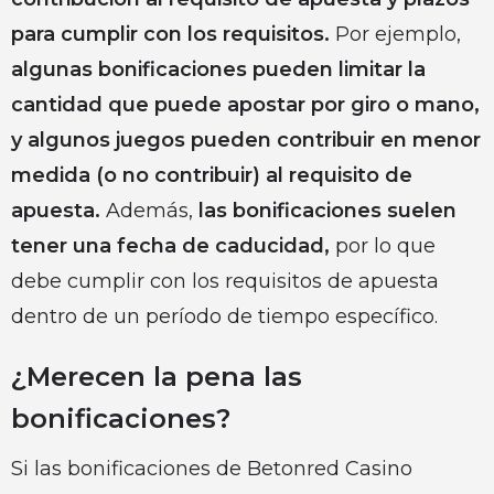
para cumplir con los requisitos.
Por ejemplo,
algunas bonificaciones pueden limitar la
cantidad que puede apostar por giro o mano,
y algunos juegos pueden contribuir en menor
medida (o no contribuir) al requisito de
apuesta.
Además,
las bonificaciones suelen
tener una fecha de caducidad,
por lo que
debe cumplir con los requisitos de apuesta
dentro de un período de tiempo específico.
¿Merecen la pena las
bonificaciones?
Si las bonificaciones de Betonred Casino