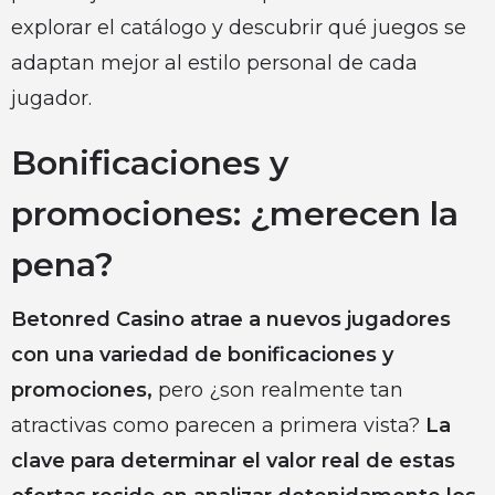
explorar el catálogo y descubrir qué juegos se
adaptan mejor al estilo personal de cada
jugador.
Bonificaciones y
promociones: ¿merecen la
pena?
Betonred Casino atrae a nuevos jugadores
con una variedad de bonificaciones y
promociones,
pero ¿son realmente tan
atractivas como parecen a primera vista?
La
clave para determinar el valor real de estas