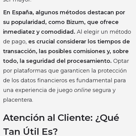
En España, algunos métodos destacan por
su popularidad, como Bizum, que ofrece
inmediatez y comodidad.
Al elegir un método
de pago,
es crucial considerar los tiempos de
transacción, las posibles comisiones y, sobre
todo, la seguridad del procesamiento.
Optar
por plataformas que garanticen la protección
de los datos financieros es fundamental para
una experiencia de juego
online
segura y
placentera.
Atención al Cliente: ¿Qué
Tan Útil Es?