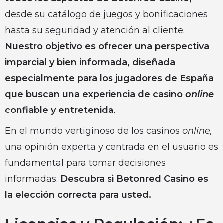
desde su catálogo de juegos y bonificaciones
hasta su seguridad y atención al cliente.
Nuestro objetivo es ofrecer una perspectiva
imparcial y bien informada, diseñada
especialmente para los jugadores de España
que buscan una experiencia de casino
online
confiable y entretenida.
En el mundo vertiginoso de los casinos
online,
una opinión experta y centrada en el usuario es
fundamental para tomar decisiones
informadas.
Descubra si Betonred Casino es
la elección correcta para usted.