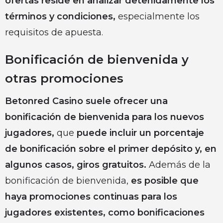
ofertas reside en analizar detenidamente los
términos y condiciones,
especialmente los
requisitos de apuesta.
Bonificación de bienvenida y
otras promociones
Betonred Casino suele ofrecer una
bonificación de bienvenida para los nuevos
jugadores,
que
puede incluir un porcentaje
de bonificación sobre el primer depósito y, en
algunos casos, giros gratuitos.
Además de la
bonificación de bienvenida,
es posible que
haya promociones continuas para los
jugadores existentes, como bonificaciones