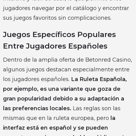
jugadores navegar por el catálogo y encontrar
sus juegos favoritos sin complicaciones.
Juegos Específicos Populares
Entre Jugadores Españoles
Dentro de la amplia oferta de Betonred Casino,
algunos juegos destacan especialmente entre
los jugadores españoles.
La Ruleta Española,
por ejemplo, es una variante que goza de
gran popularidad debido a su adaptación a
las preferencias locales.
Las reglas son las
mismas que en la ruleta europea, pero
la
interfaz está en español y se pueden