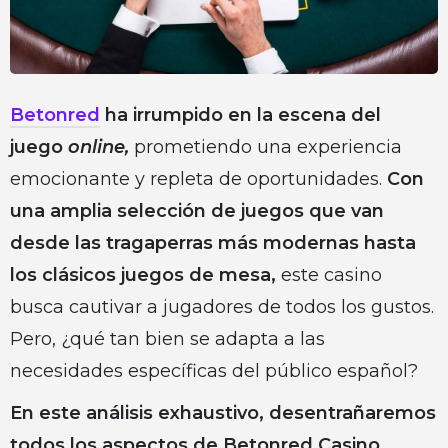
Betonred
ha irrumpido en la escena del
juego
online,
prometiendo una experiencia
emocionante y repleta de oportunidades.
Con
una amplia selección de juegos que van
desde las tragaperras más modernas hasta
los clásicos juegos de mesa,
este casino
busca cautivar a jugadores de todos los gustos.
Pero, ¿qué tan bien se adapta a las
necesidades específicas del público español?
En este análisis exhaustivo, desentrañaremos
todos los aspectos de Betonred Casino,