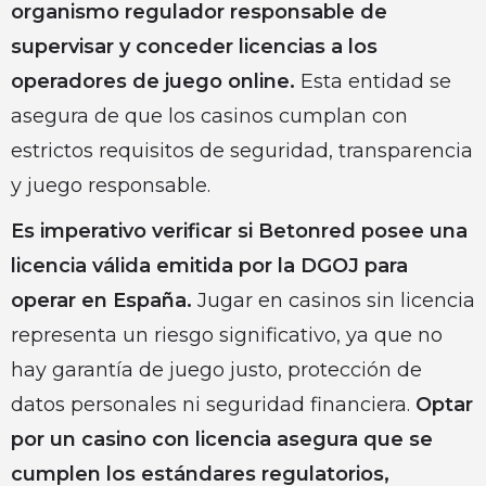
organismo regulador responsable de
supervisar y conceder licencias a los
operadores de juego online.
Esta entidad se
asegura de que los casinos cumplan con
estrictos requisitos de seguridad, transparencia
y juego responsable.
Es imperativo verificar si Betonred posee una
licencia válida emitida por la DGOJ para
operar en España.
Jugar en casinos sin licencia
representa un riesgo significativo, ya que no
hay garantía de juego justo, protección de
datos personales ni seguridad financiera.
Optar
por un casino con licencia asegura que se
cumplen los estándares regulatorios,