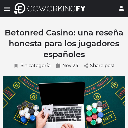
Betonred Casino: una reseña
honesta para los jugadores
españoles
Sin categoría
Nov 24
Share post