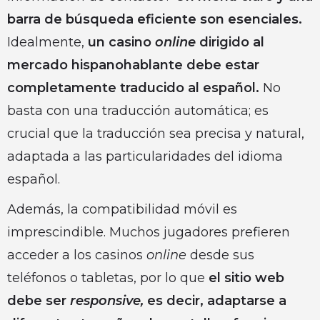
barra de búsqueda eficiente son esenciales.
Idealmente,
un casino
online
dirigido al
mercado hispanohablante debe estar
completamente traducido al español.
No
basta con una traducción automática; es
crucial que la traducción sea precisa y natural,
adaptada a las particularidades del idioma
español.
Además, la compatibilidad móvil es
imprescindible. Muchos jugadores prefieren
acceder a los casinos
online
desde sus
teléfonos o tabletas, por lo que
el sitio web
debe ser
responsive,
es decir, adaptarse a