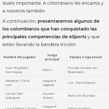
duelo importante. A colombiano les encanta y
a nosotros también.
A continuación,
presentaremos algunos de
los colombianos que han conquistado las
principales competencias de
eSports
y que
están llevando la bandera tricolor:
Juego
Nombre del jugador
Equipo o liga actual
principal
Juan “KingTeKa”
Thunder Awaken (ex-
Dota 2
Domínguez
Beastcoast)
Sebastián “C3tus”
League of
LLA – Estral Esports
Lara
Legends
Camilo “bK1”
Counter-
Team LRV (Europa)
Rodríguez
Strike 2
League of
Laura “Miharu” Torres
Infinity Academy