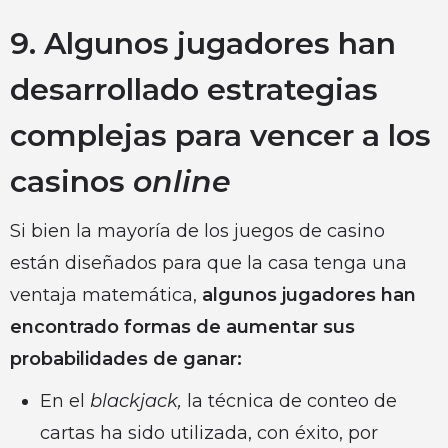
9. Algunos jugadores han
desarrollado estrategias
complejas para vencer a los
casinos
online
Si bien la mayoría de los juegos de casino
están diseñados para que la casa tenga una
ventaja matemática,
algunos jugadores han
encontrado formas de aumentar sus
probabilidades de ganar:
En el
blackjack,
la técnica de conteo de
cartas ha sido utilizada, con éxito, por