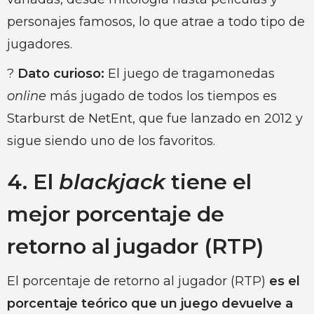
personajes famosos, lo que atrae a todo tipo de
jugadores.
?
Dato curioso:
El juego de tragamonedas
online
más jugado de todos los tiempos es
Starburst de NetEnt, que fue lanzado en 2012 y
sigue siendo uno de los favoritos.
4. El
blackjack
tiene el
mejor porcentaje de
retorno al jugador (RTP)
El porcentaje de retorno al jugador (RTP)
es el
porcentaje teórico que un juego devuelve a