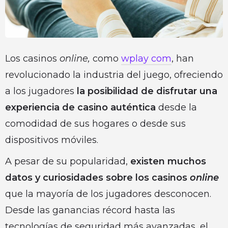
Los casinos
online,
como
wplay com
, han
revolucionado la industria del juego, ofreciendo
a los jugadores
la posibilidad de disfrutar una
experiencia de casino auténtica
desde la
comodidad de sus hogares o desde sus
dispositivos móviles.
A pesar de su popularidad,
existen muchos
datos y curiosidades sobre los casinos
online
que la mayoría de los jugadores desconocen.
Desde las ganancias récord hasta las
tecnologías de seguridad más avanzadas, el