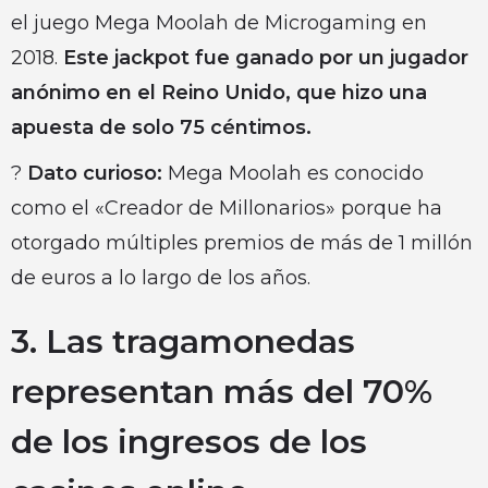
el juego Mega Moolah de Microgaming en
2018.
Este jackpot fue ganado por un jugador
anónimo en el Reino Unido, que hizo una
apuesta de solo 75 céntimos.
?
Dato curioso:
Mega Moolah es conocido
como el «Creador de Millonarios» porque ha
otorgado múltiples premios de más de 1 millón
de euros a lo largo de los años.
3. Las tragamonedas
representan más del 70%
de los ingresos de los