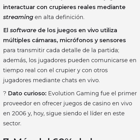
interactuar con crupieres reales mediante
streaming
en alta definición.
El
software
de los juegos en vivo utiliza
múltiples cámaras, micrófonos y sensores
para transmitir cada detalle de la partida;
además, los jugadores pueden comunicarse en
tiempo real con el crupier y con otros
jugadores mediante chats en vivo.
?
Dato curioso:
Evolution Gaming fue el primer
proveedor en ofrecer juegos de casino en vivo
en 2006 y, hoy, sigue siendo el líder en este
sector.