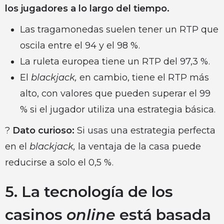
los jugadores a lo largo del tiempo.
Las tragamonedas suelen tener un RTP que
oscila entre el 94 y el 98 %.
La ruleta europea tiene un RTP del 97,3 %.
El
blackjack,
en cambio, tiene el RTP más
alto, con valores que pueden superar el 99
% si el jugador utiliza una estrategia básica.
?
Dato curioso:
Si usas una estrategia perfecta
en el
blackjack,
la ventaja de la casa puede
reducirse a solo el 0,5 %.
5. La tecnología de los
casinos
online
está basada