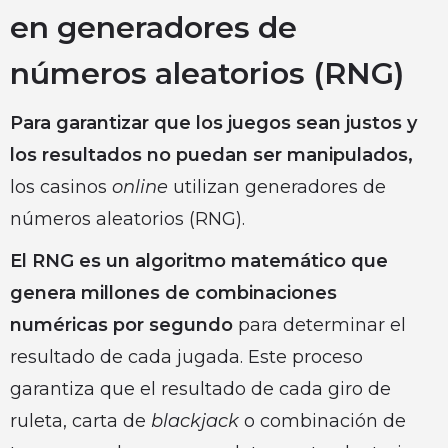
en generadores de
números aleatorios (RNG)
Para garantizar que los juegos sean justos y
los resultados no puedan ser manipulados,
los casinos
online
utilizan generadores de
números aleatorios (RNG).
El RNG es un algoritmo matemático que
genera millones de combinaciones
numéricas por segundo
para determinar el
resultado de cada jugada. Este proceso
garantiza que el resultado de cada giro de
ruleta, carta de
blackjack
o combinación de