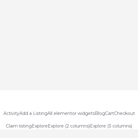
Activity
Add a Listing
All elementor widgets
Blog
Cart
Checkout
Claim listing
Explore
Explore (2 columns)
Explore (3 columns)