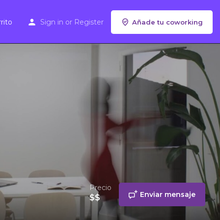
rito
Sign in
or
Register
Añade tu coworking
Precio
Enviar mensaje
$$