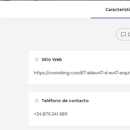
Característ
D
Sitio Web
https://coworking-coso87-aldavi47-sl-av47-arquit
Teléfono de contacto
+34 876 241 689