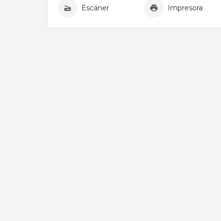
Escáner
Impresora
Activity
Add a Listing
All elementor widgets
Blog