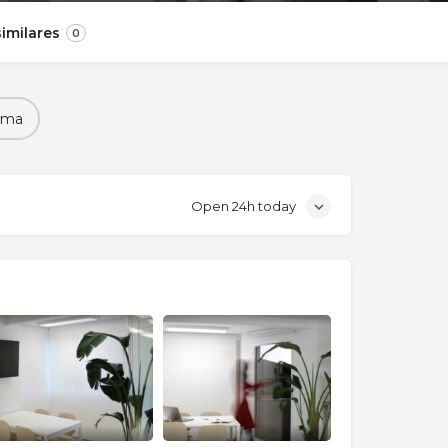
imilares
0
ema
Open 24h today