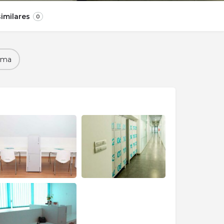
imilares
0
ema