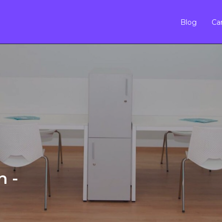
Blog
Car
n -