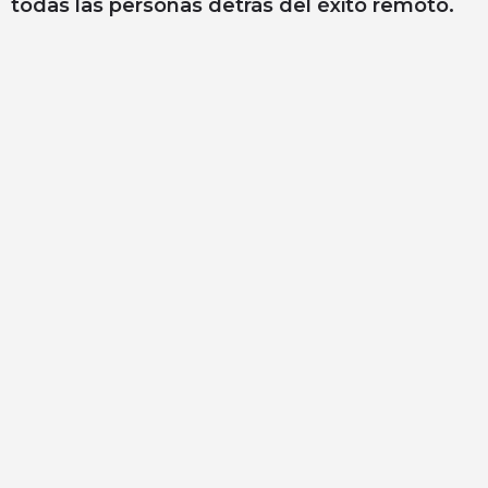
todas las personas detrás del éxito remoto.
Activity
Add a Listing
All elementor widgets
Blog
Cart
Checkout
Claim listing
Explore
Explore (2 columns)
Explore (3 columns)