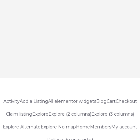
Activity
Add a Listing
All elementor widgets
Blog
Cart
Checkout
Claim listing
Explore
Explore (2 columns)
Explore (3 columns)
Explore Alternate
Explore No map
Home
Members
My account
Política de privacidad