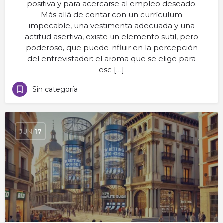
positiva y para acercarse al empleo deseado.
Más allá de contar con un currículum
impecable, una vestimenta adecuada y una
actitud asertiva, existe un elemento sutil, pero
poderoso, que puede influir en la percepción
del entrevistador: el aroma que se elige para
ese […]
Sin categoría
JUN
17