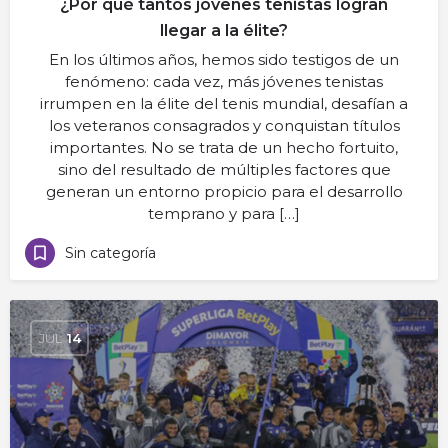
¿Por qué tantos jóvenes tenistas logran
llegar a la élite?
En los últimos años, hemos sido testigos de un
fenómeno: cada vez, más jóvenes tenistas
irrumpen en la élite del tenis mundial, desafían a
los veteranos consagrados y conquistan títulos
importantes. No se trata de un hecho fortuito,
sino del resultado de múltiples factores que
generan un entorno propicio para el desarrollo
temprano y para […]
Sin categoría
JUL
14