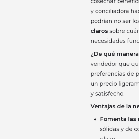
cosechar benefici
y conciliadora ha
podrían no ser l
claros
sobre cuán
necesidades fun
¿De qué manera 
vendedor que qui
preferencias de p
un precio ligeram
y satisfecho.
Ventajas de la 
Fomenta las 
sólidas y de c