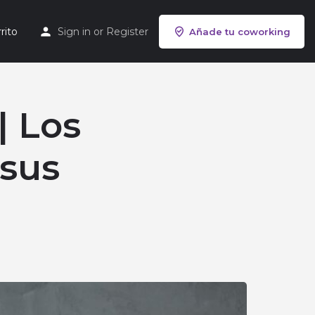
rito
Sign in
or
Register
Añade tu coworking
| Los
 sus