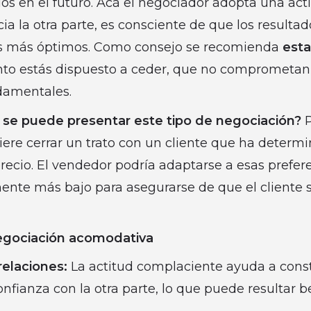
os en el futuro. Acá el negociador adopta una act
cia la otra parte, es consciente de que los resulta
os más óptimos. Como consejo se recomienda
esta
to estás dispuesto a ceder, que no comprometan 
damentales.
se puede presentar este tipo de negociación?
P
ere cerrar un trato con un cliente que ha determi
recio. El vendedor podría adaptarse a esas prefere
ente más bajo para asegurarse de que el cliente s
negociación acomodativa
relaciones:
La actitud complaciente ayuda a const
onfianza con la otra parte, lo que puede resultar b