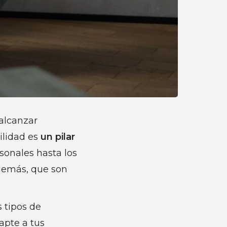
 alcanzar
ilidad es
un pilar
rsonales hasta los
además, que son
 tipos de
apte a tus