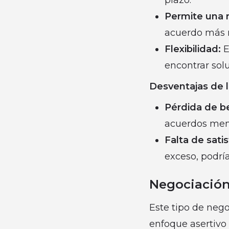
plazo.
Permite una r
acuerdo más r
Flexibilidad:
E
encontrar sol
Desventajas de 
Pérdida de b
acuerdos meno
Falta de sati
exceso, podría
Negociación
Este tipo de neg
enfoque asertivo