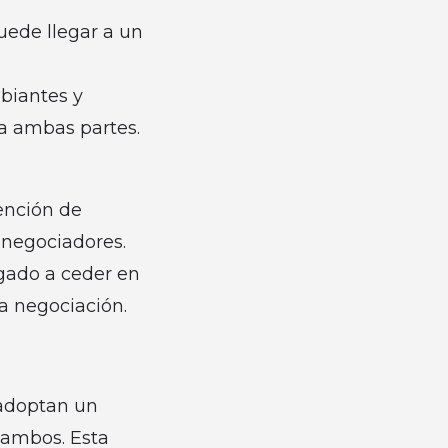
uede llegar a un
biantes y
ra ambas partes.
ención de
 negociadores.
igado a ceder en
la negociación.
 adoptan un
 ambos. Esta