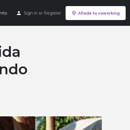
rito
Sign in
or
Register
Añade tu coworking
ida
endo