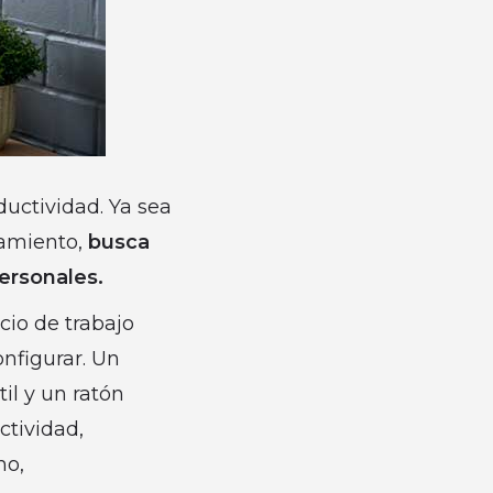
ductividad. Ya sea
jamiento,
busca
personales.
cio de trabajo
onfigurar. Un
il y un ratón
tividad,
mo,