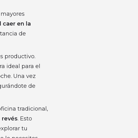
s mayores
l caer en la
tancia de
s productivo.
a ideal para el
oche. Una vez
egurándote de
ficina tradicional,
l revés
. Esto
explorar tu