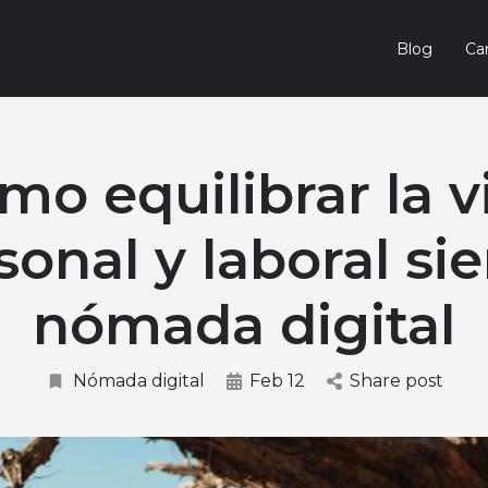
Blog
Car
mo equilibrar la v
sonal y laboral si
nómada digital
Nómada digital
Feb 12
Share post