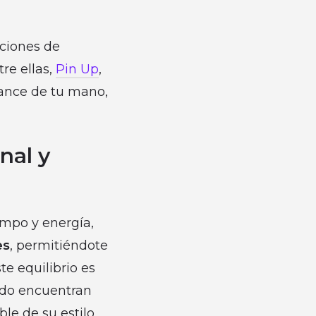
pciones de
re ellas,
Pin Up
,
cance de tu mano,
nal y
iempo y energía,
es
, permitiéndote
te equilibrio es
udo encuentran
ble de su estilo