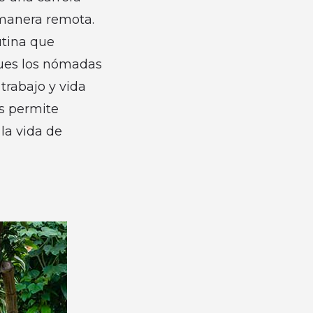
 manera remota.
utina que
pues los nómadas
trabajo y vida
es permite
 la vida de