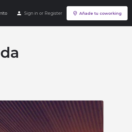
rito
Sign in
or
Register
Añade tu coworking
ada