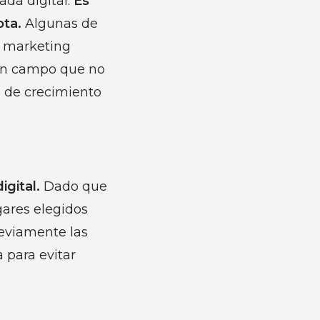
ada digital.
Es
ota.
Algunas de
, marketing
r un campo que no
s de crecimiento
igital.
Dado que
ugares elegidos
reviamente las
 para evitar