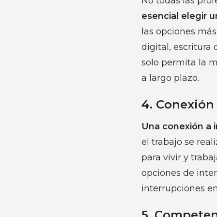
No todas las prof
esencial elegir 
las opciones más
digital, escritur
solo permita la 
a largo plazo.
4. Conexión 
Una conexión a i
el trabajo se rea
para vivir y trab
opciones de inte
interrupciones en 
5. Competenc