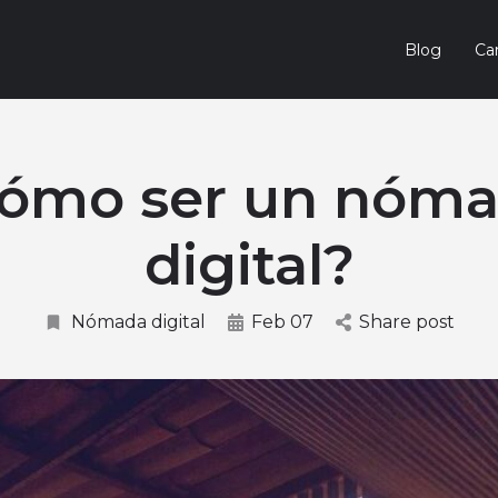
Blog
Car
ómo ser un nóm
digital?
Nómada digital
Feb 07
Share post