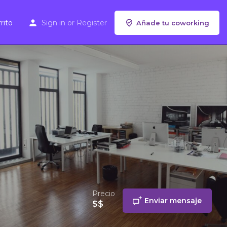
rito
Sign in
or
Register
Añade tu coworking
Precio
Enviar mensaje
$$