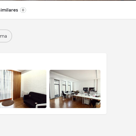
imilares
0
ema