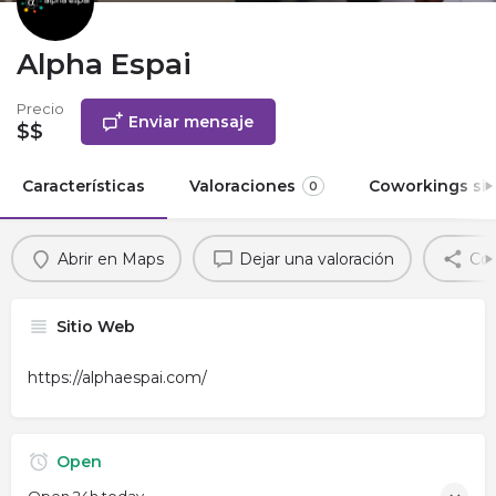
Alpha Espai
Precio
Enviar mensaje
$$
Características
Valoraciones
Coworkings sim
0
Abrir en Maps
Dejar una valoración
Com
Sitio Web
https://alphaespai.com/
Open