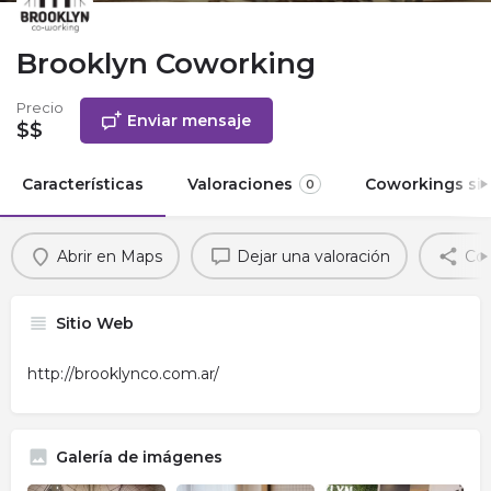
Brooklyn Coworking
Precio
Enviar mensaje
$$
Características
Valoraciones
Coworkings sim
0
Abrir en Maps
Dejar una valoración
Com
Sitio Web
http://brooklynco.com.ar/
Galería de imágenes