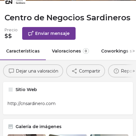
Centro de Negocios Sardineros
Precio
Enviar mensaje
$$
Características
Valoraciones
Coworkings sim
0
Dejar una valoración
Compartir
Report
Sitio Web
http://cnsardinero.com
Galería de imágenes