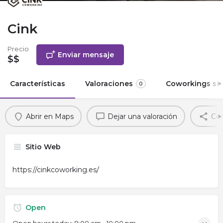
Cink
Precio
Enviar mensaje
$$
Características
Valoraciones
Coworkings sim
0
Abrir en Maps
Dejar una valoración
Com
Sitio Web
https://cinkcoworking.es/
Open