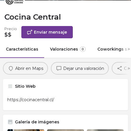
Cocina Central
Precio
Enviar mensaje
$$
Características
Valoraciones
Coworkings sim
0
Abrir en Maps
Dejar una valoración
Com
Sitio Web
https://cocinacentral.cl/
Galería de imágenes