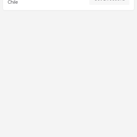
Chile
Activity
Add a Listing
All elementor widgets
Blog
Cart
Checkout