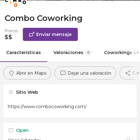
Combo Coworking
Precio
Enviar mensaje
$$
Características
Valoraciones
Coworkings sim
0
Abrir en Maps
Dejar una valoración
Com
Sitio Web
https://www.combocoworking.com/
Open