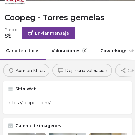
Coopeg - Torres gemelas
Precio
Enviar mensaje
$$
Características
Valoraciones
Coworkings sim
0
Abrir en Maps
Dejar una valoración
Com
Sitio Web
https://coopeg.com/
Galería de imágenes