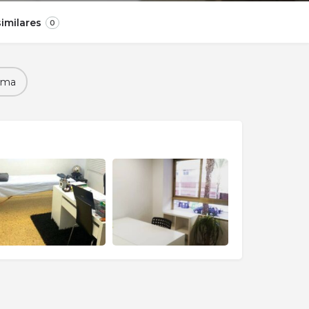
imilares
0
ema