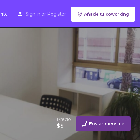
rito
Sign in
or
Register
Añade tu coworking
Precio
Enviar mensaje
$$