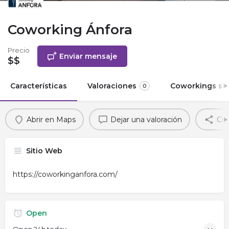
Coworking Ánfora
Precio
Enviar mensaje
$$
Características
Valoraciones
Coworkings sim
0
Abrir en Maps
Dejar una valoración
Com
Sitio Web
https://coworkinganfora.com/
Open