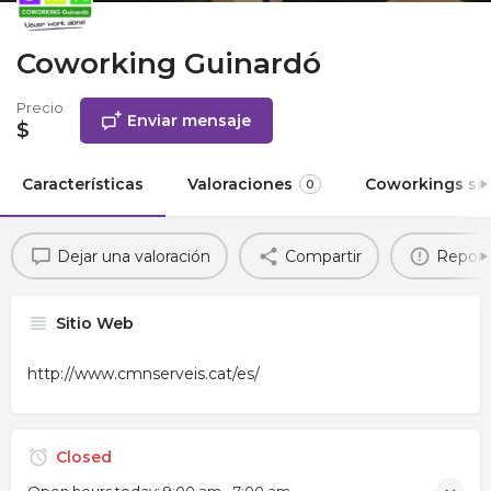
Coworking Guinardó
Precio
Enviar mensaje
$
Características
Valoraciones
Coworkings sim
0
Dejar una valoración
Compartir
Report
Sitio Web
http://www.cmnserveis.cat/es/
Closed