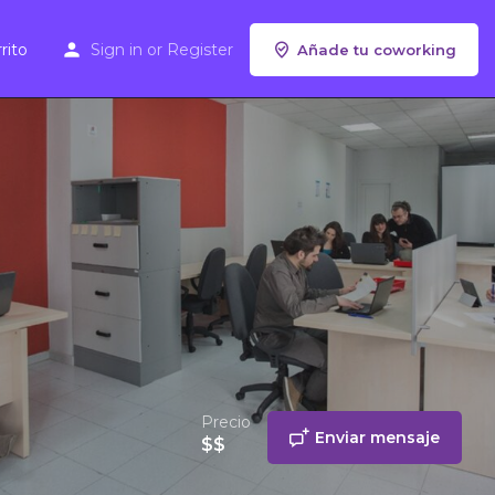
rito
Sign in
or
Register
Añade tu coworking
Precio
Enviar mensaje
$$