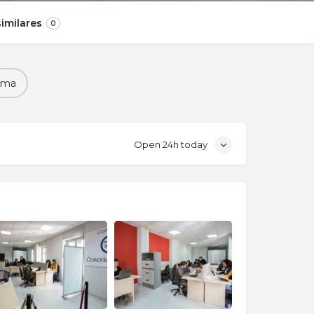
imilares
0
ema
Open 24h today