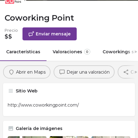
Coworking Point
Precio
Enviar mensaje
$$
Características
Valoraciones
Coworkings sim
0
Abrir en Maps
Dejar una valoración
Com
Sitio Web
http://www.coworkingpoint.com/
Galería de imágenes