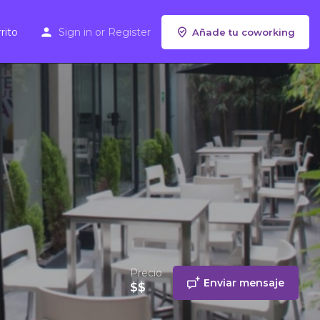
rito
Sign in
or
Register
Añade tu coworking
Precio
Enviar mensaje
$$