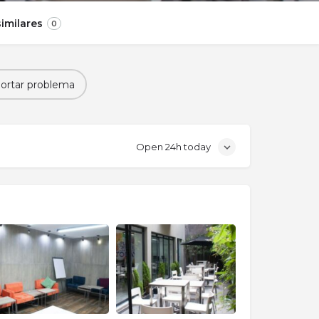
imilares
0
ortar problema
Open 24h today