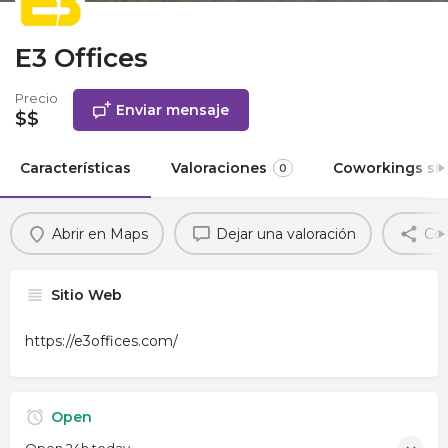
E3 Offices
Precio
Enviar mensaje
$$
Características
Valoraciones
Coworkings sim
0
Abrir en Maps
Dejar una valoración
Com
Sitio Web
https://e3offices.com/
Open