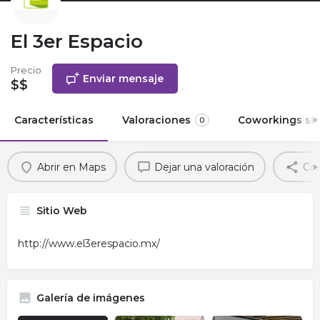
El 3er Espacio
Precio
Enviar mensaje
$$
Características
Valoraciones
Coworkings sim
0
Abrir en Maps
Dejar una valoración
Com
Sitio Web
http://www.el3erespacio.mx/
Galería de imágenes