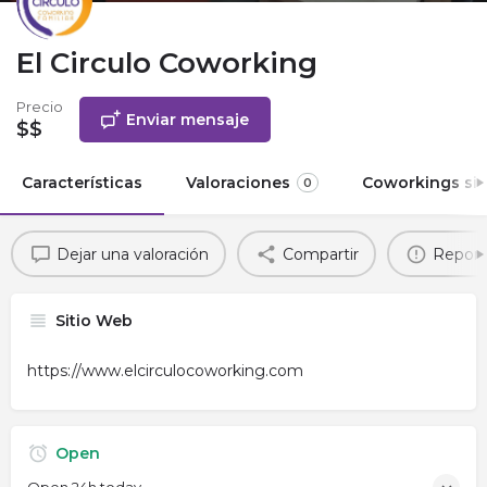
El Circulo Coworking
Precio
Enviar mensaje
$$
Características
Valoraciones
Coworkings sim
0
Dejar una valoración
Compartir
Report
Sitio Web
https://www.elcirculocoworking.com
Open