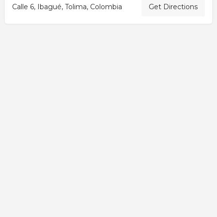
Calle 6, Ibagué, Tolima, Colombia
Get Directions
Activity
Add a Listing
All elementor widgets
Blog
Cart
Checkout