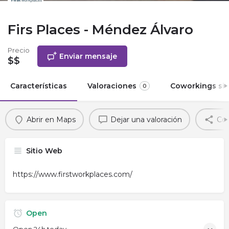
Firs Places - Méndez Álvaro
Precio
Enviar mensaje
$$
Características
Valoraciones
Coworkings sim
0
Abrir en Maps
Dejar una valoración
Com
Sitio Web
https://www.firstworkplaces.com/
Open