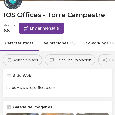
IOS Offices - Torre Campestre
Precio
Enviar mensaje
$$
Características
Valoraciones
Coworkings sim
0
Abrir en Maps
Dejar una valoración
Com
Sitio Web
https://www.iosoffices.com
Galería de imágenes