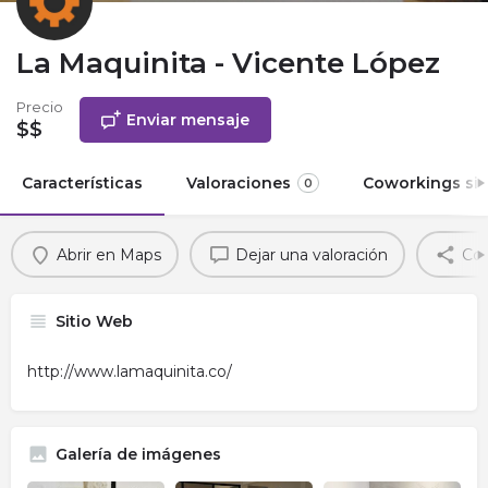
La Maquinita - Vicente López
Precio
Enviar mensaje
$$
Características
Valoraciones
Coworkings sim
0
Abrir en Maps
Dejar una valoración
Com
Sitio Web
http://www.lamaquinita.co/
Galería de imágenes