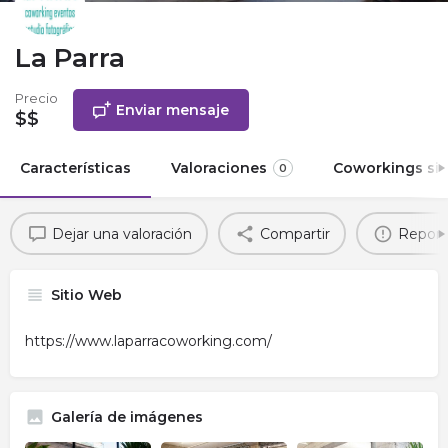
La Parra
Precio
Enviar mensaje
$$
Características
Valoraciones
Coworkings sim
0
Dejar una valoración
Compartir
Report
Sitio Web
https://www.laparracoworking.com/
Galería de imágenes