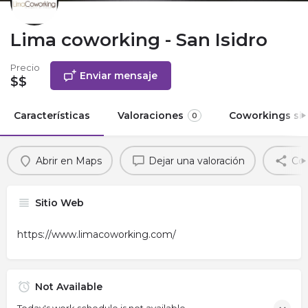
Lima coworking - San Isidro
Precio
Enviar mensaje
$$
Características
Valoraciones
Coworkings sim
0
Abrir en Maps
Dejar una valoración
Com
Sitio Web
https://www.limacoworking.com/
Not Available