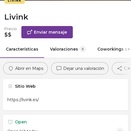
Livink
Precio
Enviar mensaje
$$
Características
Valoraciones
Coworkings sim
0
Abrir en Maps
Dejar una valoración
Com
Sitio Web
https://livink.es/
Open