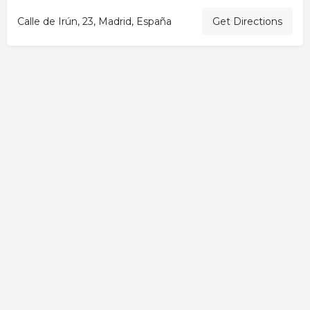
Calle de Irún, 23, Madrid, España
Get Directions
Activity
Add a Listing
All elementor widgets
Blog
Cart
Checkout