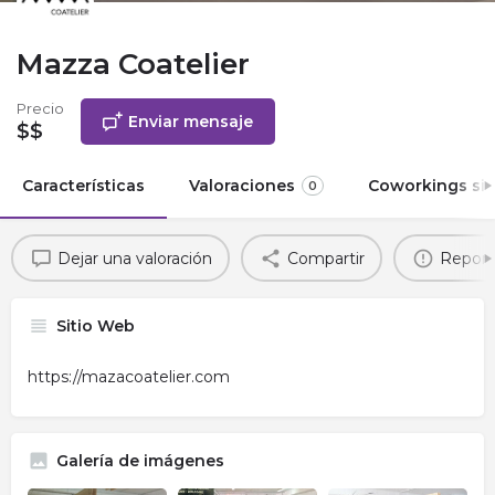
Mazza Coatelier
Precio
Enviar mensaje
$$
Características
Valoraciones
Coworkings sim
0
Dejar una valoración
Compartir
Report
Sitio Web
https://mazacoatelier.com
Galería de imágenes