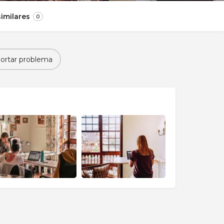
imilares
0
ortar problema