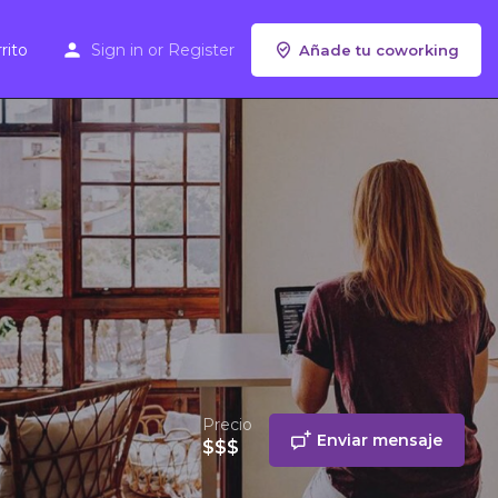
rito
Sign in
or
Register
Añade tu coworking
Precio
Enviar mensaje
$$$