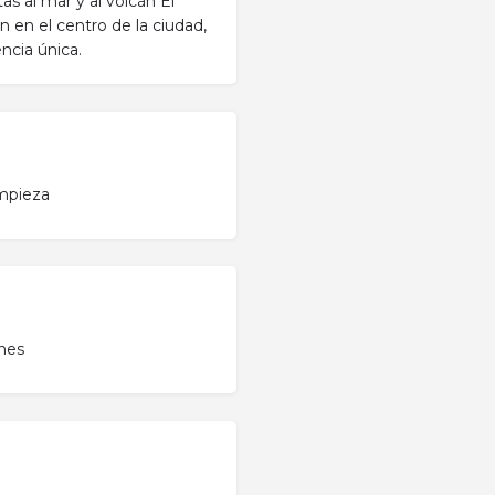
tas al mar y al volcán El
ón en el centro de la ciudad,
ncia única.
impieza
ones