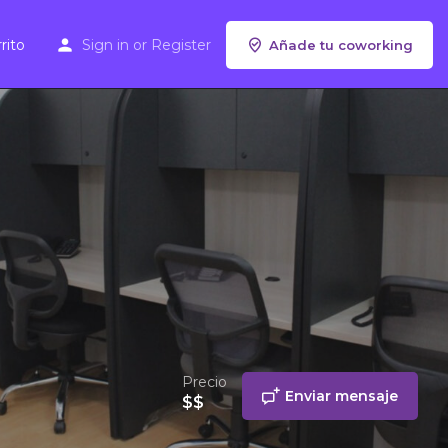
rito
Sign in
or
Register
Añade tu coworking
Precio
Enviar mensaje
$$