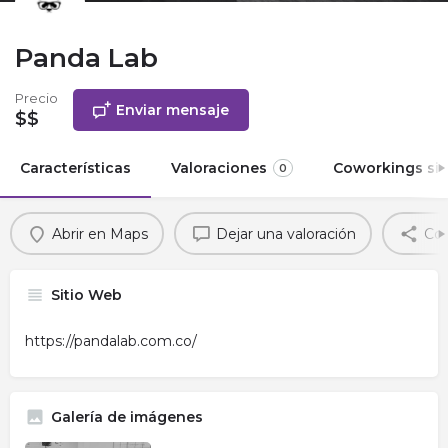
Panda Lab
Precio
Enviar mensaje
$$
Características
Valoraciones
Coworkings sim
0
Abrir en Maps
Dejar una valoración
Com
Sitio Web
https://pandalab.com.co/
Galería de imágenes