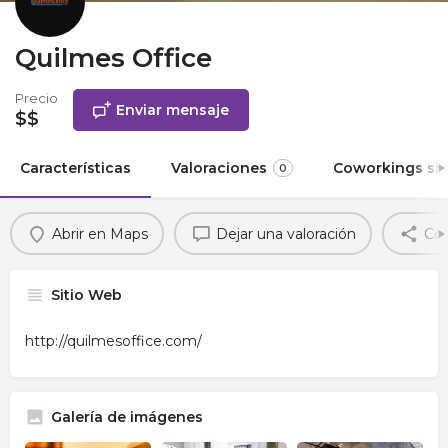
Quilmes Office
Precio
Enviar mensaje
$$
Características
Valoraciones
Coworkings sim
0
Abrir en Maps
Dejar una valoración
Com
Sitio Web
http://quilmesoffice.com/
Galería de imágenes