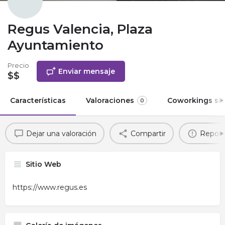
Regus Valencia, Plaza
Ayuntamiento
Precio
Enviar mensaje
$$
Características
Valoraciones
Coworkings sim
0
Dejar una valoración
Compartir
Report
Sitio Web
https://www.regus.es