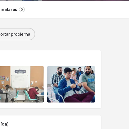
imilares
0
ortar problema
ída)