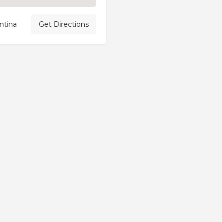
ntina
Get Directions
Cart
Checkout
Claim listing
Explore
Explore (2 columns)
Explore (3 