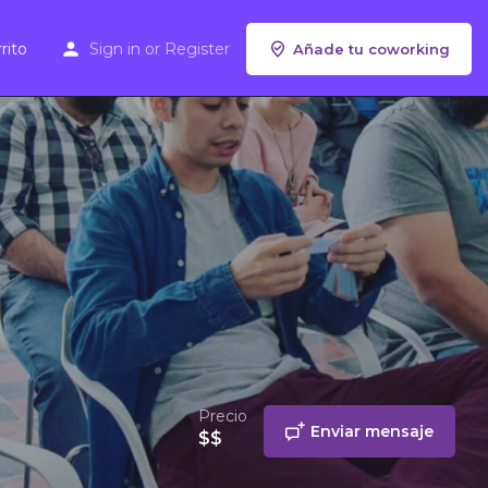
rito
Sign in
or
Register
Añade tu coworking
Precio
Enviar mensaje
$$