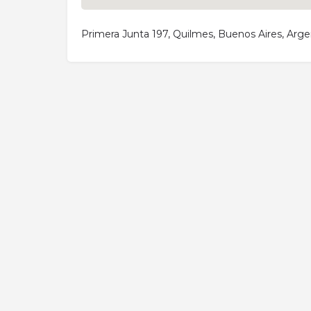
Primera Junta 197, Quilmes, Buenos Aires, Arge
Activity
Add a Listing
All elementor widgets
Blog