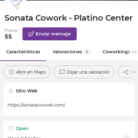
Sonata Cowork - Platino Center
Precio
Enviar mensaje
$$
Características
Valoraciones
Coworkings sim
0
Abrir en Maps
Dejar una valoración
Com
Sitio Web
https://sonatacowork.com/
Open